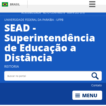
BRASIL
Simplifique!
ACESSIBILIDADE
ALTO CONTRASTE
MAPA DO SITE
Comunica BR
UNIVERSIDADE FEDERAL DA PARAÍBA - UFPB
SEAD -
Participe
Superintendência
Acesso à informação
de Educação a
Legislação
Canais
Distância
REITORIA
Buscar no portal
Bus
Contato